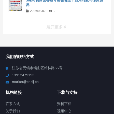
50kW制冷设备通常用在哪里？适用对象与使用边
界
2026/08/07
2
展开更多
所有分类
NAV
我们的联络方式
Chiller高精度冷热循环器
江苏省无锡市锡山区翰林路55号
13912479193
Chiller高精度制冷循环器
market@cnzlj.cn
制冷加热动态控温系统
机构链接
下载与支持
TCU温度控制单元
联系方式
资料下载
关于我们
视频中心