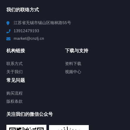
所有分类
NAV
我们的联络方式
Chiller高精度冷热循环器
江苏省无锡市锡山区翰林路55号
13912479193
Chiller高精度制冷循环器
market@cnzlj.cn
制冷加热动态控温系统
机构链接
下载与支持
TCU温度控制单元
联系方式
资料下载
关于我们
视频中心
Chiller温度|流量|压力控制系统
常见问题
Chiller气体控温系统
购买流程
版权条款
Chiller直冷控温机组
关注我们的微信公众号
Heating Circulator加热循环器