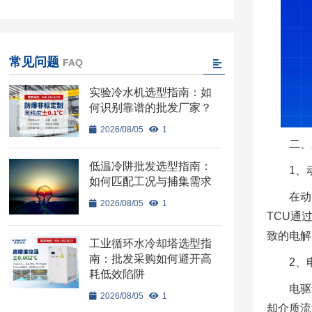
常见问题
FAQ
实验冷水机选型指南：如
何识别靠谱的批发厂家？
2026/08/05
1
二、
低温冷阱批发选型指南：
1、
如何匹配工况与捕集需求
在动
2026/08/05
1
TCU通
致的电解
工业循环水冷却塔选型指
南：批发采购如何避开高
2、
耗低效陷阱
电驱
2026/08/05
1
却介质流