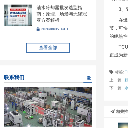
油水冷却器批发选型指
3、
南：原理、场景与无锡冠
亚方案解析
在燃
节，可快
2026/08/05
1
的绝热性
TC
查看全部
正成为新
标签:
联系我们
上一篇:
下一篇:
相关