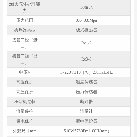
zui大气体处理能
30m³/h
力
压力范围
0.6~0.8Mpa
换热器类型
板式换热器
接管口径（进
Rc1/2
口）
接管口径（出
Rc3/8
口）
电压V
1~220V±10［%］,50Hz±5Hz
高温保护
温度传感器
高压保护
压力传感器
压缩机过载
断路器
流量保护
流量计
漏电保护
漏电保护器
外观尺寸mm
510W*780D*1100H(mm)