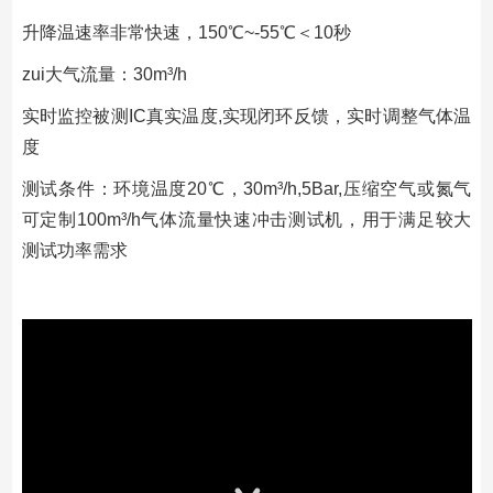
升降温速率⾮常快速，150℃~-55℃＜10秒
zui大⽓流量：30m³/h
实时监控被测IC真实温度,实现闭环反馈，实时调整⽓体温
度
测试条件：环境温度20℃，30m³/h,5Bar,压缩空⽓或氮⽓
可定制100m³/h⽓体流量快速冲击测试机，⽤于满⾜较大
测试功率需求