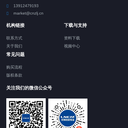
13912479193
Chiller高精度制冷循环器
market@cnzlj.cn
制冷加热动态控温系统
机构链接
下载与支持
TCU温度控制单元
联系方式
资料下载
关于我们
视频中心
Chiller温度|流量|压力控制系统
常见问题
Chiller气体控温系统
购买流程
版权条款
LQ系列气体冷却装置
关注我们的微信公众号
AI系列循环风系统
AES系列热流仪
AET系列气体快速温变测试机