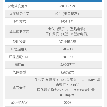
设定温度范围℃
-80~+225℃
温度稳定性℃
±0.1（出口稳态）
冷却方式
风冷冷却
出气口温度（T型热电偶）
温度控制方式
/工件温度（T型、K型热电偶）
使用冷媒
R744/R508B
环境温度℃
20～30
环境湿度%RH
30～70
高度m
3,000以下
气体类型
压缩空气
供气要求 温度：＜35℃ 压力：0.5～1MPa 露
点温度：＜10℃
进气要求
固体颗粒物大小：＜0.1μm zui大含油量：
0.01mg/m³
加热能力W
3000