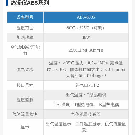
热流仪AES系列
设备型号
AES-8035
温度范围
-80℃～225℃（可调）
加热功率
3kW
空气制冷处理能
≤500LPM( 30m³/H)
力
温度：＜35℃ 压力：0.5～1MPa 露点温
供气要求
度：＜10℃ 固体颗粒物大小：＜0.1μm zui
大含油量：0.01mg/m³
接口尺寸
进气口PT1/2
出气温度：T型热电偶
温度监测
工件温度：T型热电偶、 K型热电偶
气体流量监测
气体流量传感器
出气温度显示、工件温度显示、供气流量显
显示
示。